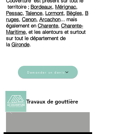
Couverture est présent sur tout le
territoire ;
Bordeaux
,
Mérignac
,
Pessac
,
Talence
,
Lormont
,
Bègles
,
B
ruges
,
Cenon
,
Arcachon
... mais
également en
Charente
,
Charente-
Maritime
, et les alentours et surtout
sur tout le département de
la
Gironde
.
Demander un devis
Travaux de gouttière